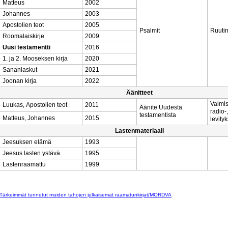
Matteus
2002
Johannes
2003
Apostolien teot
2005
Psalmit
Ruutin
Roomalaiskirje
2009
Uusi testamentti
2016
1. ja 2. Mooseksen kirja
2020
Sananlaskut
2021
Joonan kirja
2022
Äänitteet
Valmis
Luukas, Apostolien teot
2011
Äänite Uudesta
radio-
testamentista
Matteus, Johannes
2015
levity
Lastenmateriaali
Jeesuksen elämä
1993
Jeesus lasten ystävä
1995
Lastenraamattu
1999
Tärkeimmät tunnetut muiden tahojen julkaisemat raamatunkirjat/MORDVA