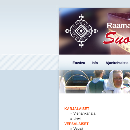
Raama
Etusivu
Info
Ajankohtaista
KARJALAISET
»
Vienankarjala
»
Livvi
VEPSÄLÄISET
»
Vepsä