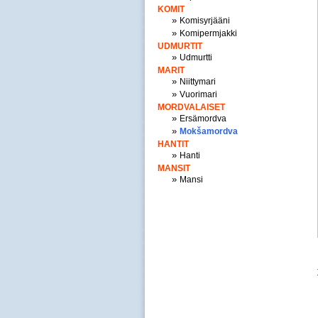
KOMIT
»
Komisyrjääni
»
Komipermjakki
UDMURTIT
»
Udmurtti
MARIT
»
Niittymari
»
Vuorimari
MORDVALAISET
»
Ersämordva
»
Mokšamordva
HANTIT
»
Hanti
MANSIT
»
Mansi