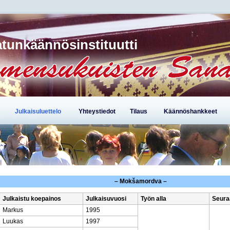
tunkäännösinstituutti
Julkaisuluettelo
Yhteystiedot
Tilaus
Käännöshankkeet
– Mokšamordva –
Julkaistu koepainos
Julkaisuvuosi
Työn alla
Seura
Markus
1995
Luukas
1997